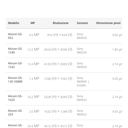
Modello
MP
Risoluzione
Sensore
Dimensione pixel
Alvium G5-
MP
(H) ×
(V)
Sony
µm
0.5
816
624
9.00
052
IMX426
Alvium G5-
MP
(H) ×
(V)
Sony
µm
12.2
4024
3036
1.85
1240
IMX226
Alvium G5-
MP
(H) ×
(V)
Sony
µm
12.4
4128
3008
2.74
1242
IMX545
Alvium G5-
MP
(H) ×
(V)
Sony
µm
1.3
1296
1032
5.00
130 VSWIR
IMX990 |
InGaAs
Alvium G5-
MP
(H) ×
(V)
Sony
µm
16.2
5328
3040
2.74
1620
IMX542
Alvium G5-
MP
(H) ×
(V)
Sony
µm
2.0
1632
1248
4.50
203
IMX422
Alvium G5-
MP
(H) ×
(V)
Sony
µm
20.4
4512
4512
2.74