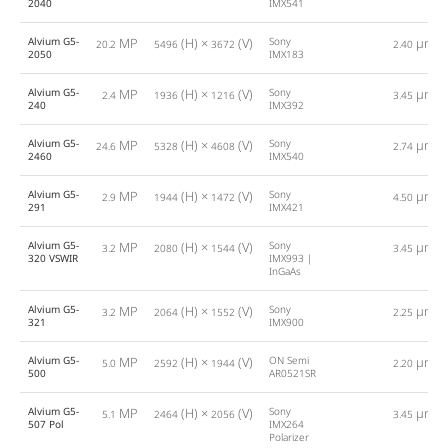
2040
IMX541
Alvium G5-
MP
(H) ×
(V)
Sony
µm
20.2
5496
3672
2.40
2050
IMX183
Alvium G5-
MP
(H) ×
(V)
Sony
µm
2.4
1936
1216
3.45
240
IMX392
Alvium G5-
MP
(H) ×
(V)
Sony
µm
24.6
5328
4608
2.74
2460
IMX540
Alvium G5-
MP
(H) ×
(V)
Sony
µm
2.9
1944
1472
4.50
291
IMX421
Alvium G5-
MP
(H) ×
(V)
Sony
µm
3.2
2080
1544
3.45
320 VSWIR
IMX993 |
InGaAs
Alvium G5-
MP
(H) ×
(V)
Sony
µm
3.2
2064
1552
2.25
321
IMX900
Alvium G5-
MP
(H) ×
(V)
ON Semi
µm
5.0
2592
1944
2.20
500
AR0521SR
Alvium G5-
MP
(H) ×
(V)
Sony
µm
5.1
2464
2056
3.45
507 Pol
IMX264
Polarizer