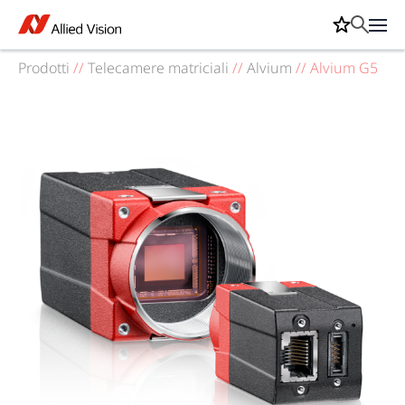
Prodotti
//
Telecamere matriciali
//
Alvium
//
Alvium G5