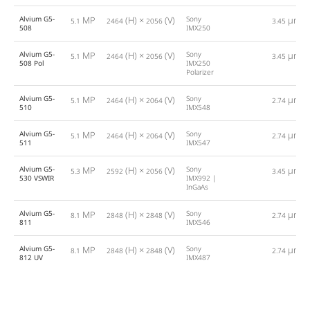
Alvium G5-
MP
(H) ×
(V)
Sony
µm
5.1
2464
2056
3.45
508
IMX250
Alvium G5-
MP
(H) ×
(V)
Sony
µm
5.1
2464
2056
3.45
508 Pol
IMX250
Polarizer
Alvium G5-
MP
(H) ×
(V)
Sony
µm
5.1
2464
2064
2.74
510
IMX548
Alvium G5-
MP
(H) ×
(V)
Sony
µm
5.1
2464
2064
2.74
511
IMX547
Alvium G5-
MP
(H) ×
(V)
Sony
µm
5.3
2592
2056
3.45
530 VSWIR
IMX992 |
InGaAs
Alvium G5-
MP
(H) ×
(V)
Sony
µm
8.1
2848
2848
2.74
811
IMX546
Alvium G5-
MP
(H) ×
(V)
Sony
µm
8.1
2848
2848
2.74
812 UV
IMX487