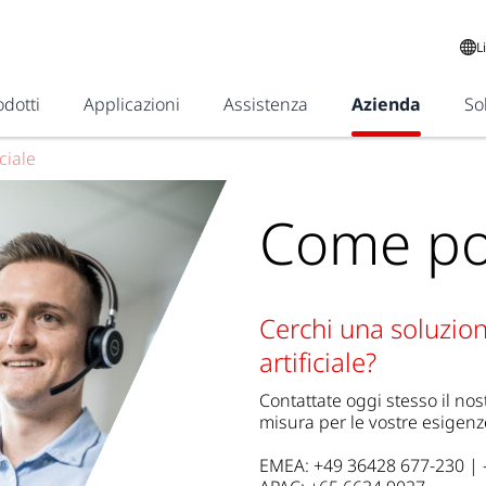
L
odotti
Applicazioni
Assistenza
Azienda
So
ciale
Come pos
Cerchi una soluzion
artificiale?
Contattate oggi stesso il no
misura per le vostre esigenz
EMEA: +49 36428 677-230 | -0