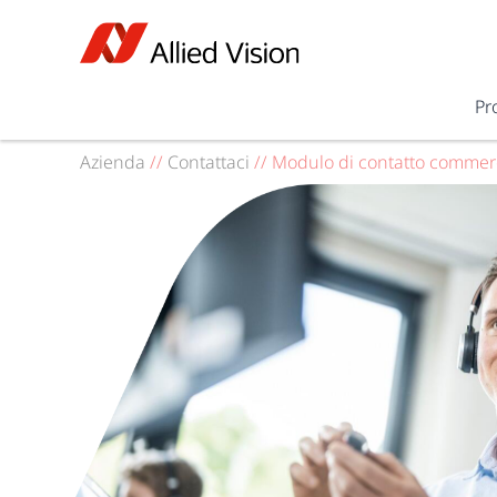
Pr
Azienda
//
Contattaci
//
Modulo di contatto commer