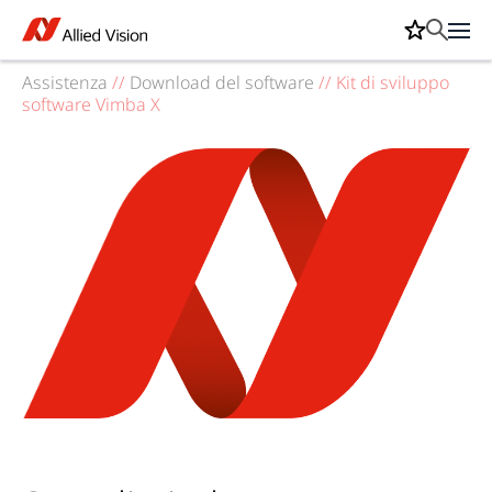
Assistenza
//
Download del software
//
Kit di sviluppo
software Vimba X