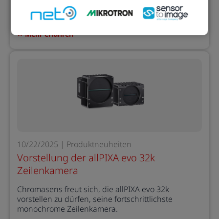
maßgeschneiderten KI-Bildverarbeitung
Mehr erfahren
10/22/2025 | Produktneuheiten
Vorstellung der allPIXA evo 32k
Zeilenkamera
Chromasens freut sich, die allPIXA evo 32k
vorstellen zu dürfen, seine fortschrittlichste
monochrome Zeilenkamera.