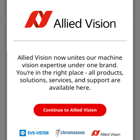
Mehr erfahren
Allied Vision now unites our machine
vision expertise under one brand.
You're in the right place - all products,
solutions, services, and support are
11/18/2025 | Produktneuheiten
available here.
Allied Vision bringt Alecs auf den Markt:
die Open-Smart Kameras für
Bildverarbeitungsanwendungen der
Continue to Allied Vision
nächsten Generation
Kombination der Alvium-Kameraplattform mit
einem NVIDIA® Jetson Orin™ SoM und Euresys
Open eVision-Bibliotheken zur Ermöglichung einer