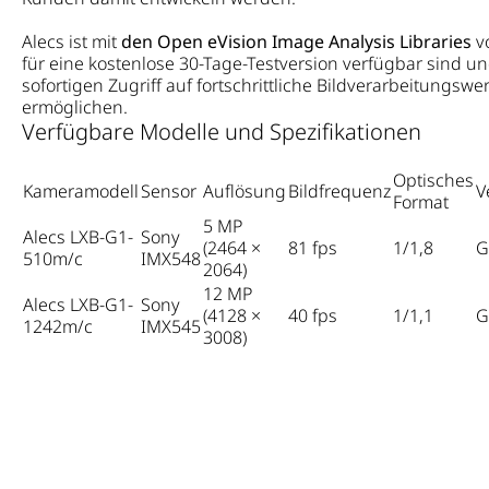
Alecs ist mit
den Open eVision Image Analysis Libraries
vo
für eine kostenlose 30-Tage-Testversion verfügbar sind u
sofortigen Zugriff auf fortschrittliche Bildverarbeitungsw
ermöglichen.
Verfügbare Modelle und Spezifikationen
Optisches
Kameramodell
Sensor
Auflösung
Bildfrequenz
V
Format
5 MP
Alecs LXB-G1-
Sony
(2464 ×
81 fps
1/1,8
G
510m/c
IMX548
2064)
12 MP
Alecs LXB-G1-
Sony
(4128 ×
40 fps
1/1,1
G
1242m/c
IMX545
3008)