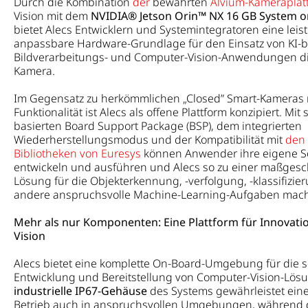
Durch die Kombination
der
bewährten
Alvium-Kameraplat
Vision mit dem
NVIDIA® Jetson Orin™ NX 16 GB System 
bietet Alecs Entwicklern und Systemintegratoren eine leis
anpassbare Hardware-Grundlage für den Einsatz von KI-b
Bildverarbeitungs- und Computer-Vision-Anwendungen dir
Kamera.
Im Gegensatz zu herkömmlichen „Closed” Smart-Kameras m
Funktionalität ist Alecs als offene Plattform konzipiert. Mit
basierten Board Support Package (BSP), dem integrierten
Wiederherstellungsmodus und der Kompatibilität mit
den 
Bibliotheken von Euresys
können Anwender ihre eigene So
entwickeln und ausführen und Alecs so zu einer maßges
Lösung für die Objekterkennung, -verfolgung, -klassifizie
andere anspruchsvolle Machine-Learning-Aufgaben mac
Mehr als nur Komponenten: Eine Plattform für Innovati
Vision
Alecs bietet eine komplette On-Board-Umgebung für die s
Entwicklung und Bereitstellung von Computer-Vision-Lös
industrielle IP67-Gehäuse
des Systems gewährleistet ein
Betrieb auch in anspruchsvollen Umgebungen, während 