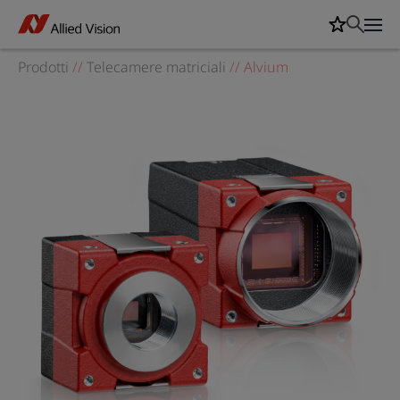
Prodotti
//
Telecamere matriciali
//
Alvium