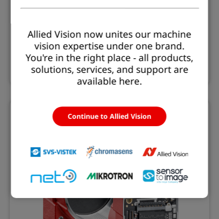
Alvium U
Allied Vision now unites our machine
Alvium U - Telecamera industriale USB3 Vision
piccola e potente
vision expertise under one brand.
You're in the right place - all products,
solutions, services, and support are
Leggi di più
available here.
Continue to Allied Vision