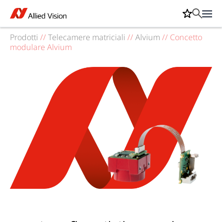
Prodotti
//
Telecamere matriciali
//
Alvium
//
Concetto
modulare Alvium