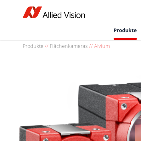
Produkte
Produkte
//
Flächenkameras
//
Alvium