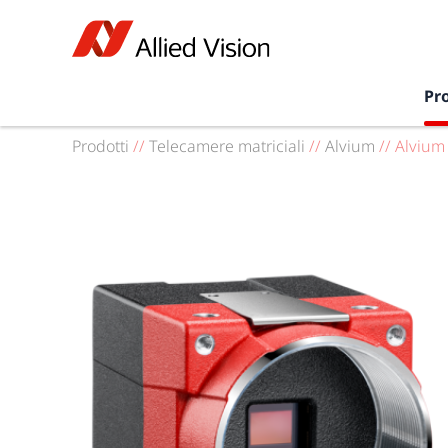
Pr
Prodotti
//
Telecamere matriciali
//
Alvium
//
Alvium