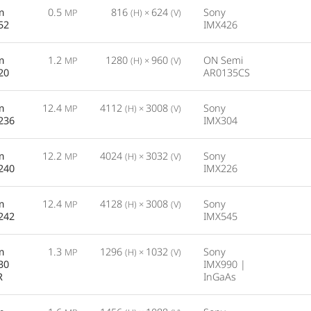
m
0.5
816
624
Sony
MP
(H) ×
(V)
52
IMX426
m
1.2
1280
960
ON Semi
MP
(H) ×
(V)
20
AR0135CS
m
12.4
4112
3008
Sony
MP
(H) ×
(V)
236
IMX304
m
12.2
4024
3032
Sony
MP
(H) ×
(V)
240
IMX226
m
12.4
4128
3008
Sony
MP
(H) ×
(V)
242
IMX545
m
1.3
1296
1032
Sony
MP
(H) ×
(V)
30
IMX990 |
R
InGaAs