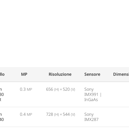
lo
MP
Risoluzione
Sensore
Dimensi
m
0.3
656
520
Sony
MP
(H) ×
(V)
30
IMX991 |
R
InGaAs
m
0.4
728
544
Sony
MP
(H) ×
(V)
40
IMX287