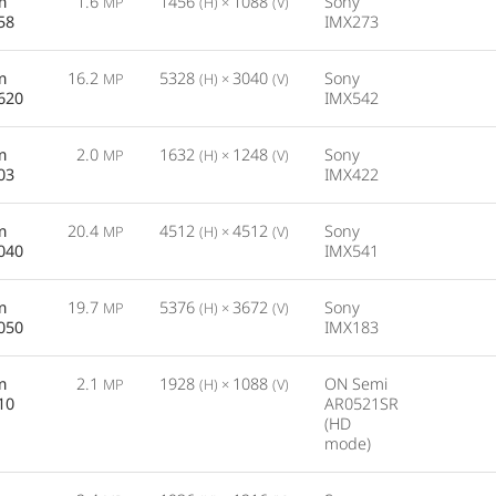
m
1.6
1456
1088
Sony
MP
(H) ×
(V)
58
IMX273
m
16.2
5328
3040
Sony
MP
(H) ×
(V)
620
IMX542
m
2.0
1632
1248
Sony
MP
(H) ×
(V)
03
IMX422
m
20.4
4512
4512
Sony
MP
(H) ×
(V)
040
IMX541
m
19.7
5376
3672
Sony
MP
(H) ×
(V)
050
IMX183
m
2.1
1928
1088
ON Semi
MP
(H) ×
(V)
10
AR0521SR
(HD
mode)