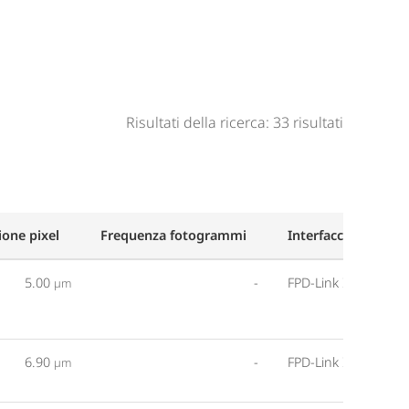
Risultati della ricerca: 33 risultati
one pixel
Frequenza fotogrammi
Interfaccia
5.00
-
FPD-Link III
µm
6.90
-
FPD-Link III
µm