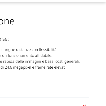
ione
 se:
u
lunghe
distanze
con
flessibilità.
r un funzionamento affidabile.
e rapida delle immagini e bassi
costi generali.
di 24,6 megapixel e frame rate elevati.