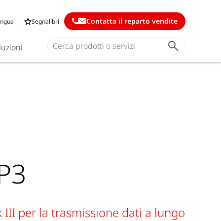
Contatta il reparto vendite
ingua
Segnalibri
luzioni
FP3
 III per la trasmissione dati a lungo