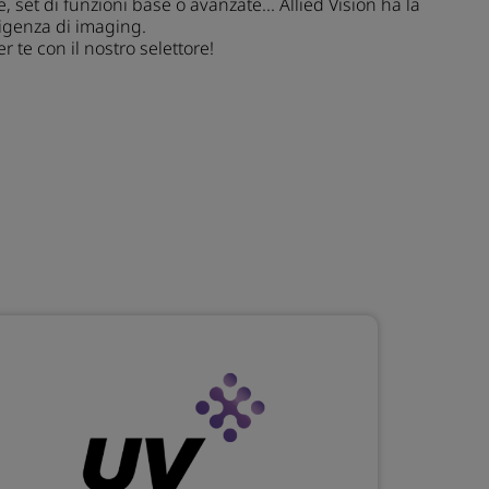
ne, set di funzioni base o avanzate... Allied Vision ha la
igenza di imaging.
r te con il nostro selettore!