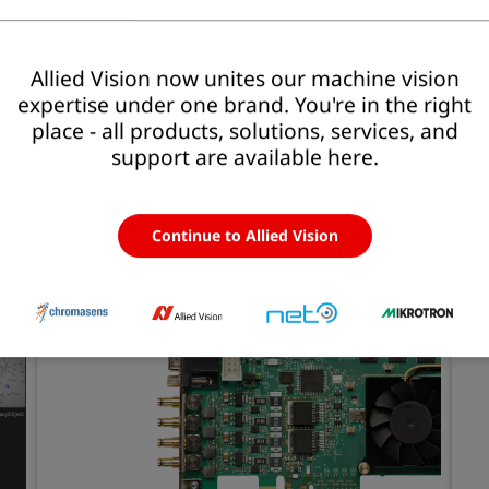
Allied Vision now unites our machine vision
Telecamere lineari
Sm
expertise under one brand. You're in the right
place - all products, solutions, services, and
Per i più elevati standard di qualità nell'ispezione
Ale
support are available here.
di superfici e componenti.
int
Scopri di più
S
Continue to Allied Vision