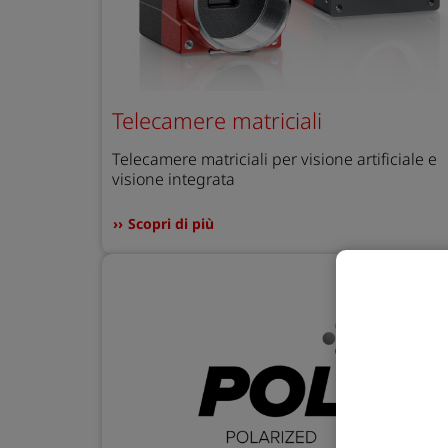
Telecamere matriciali
Telecamere matriciali per visione artificiale e
visione integrata
Scopri di più