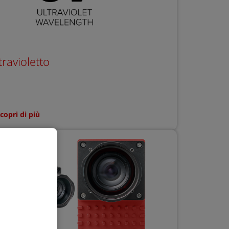
travioletto
copri di più