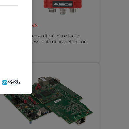
art Cameras
cs combina potenza di calcolo e facile
egrazione con flessibilità di progettazione.
copri di più