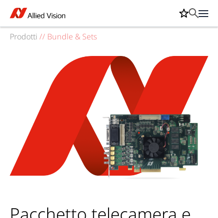
Prodotti
//
Bundle & Sets
Pacchetto telecamera e