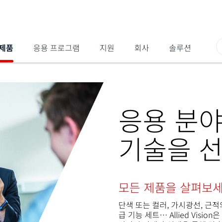
제품
응용 프로그램
지원
회사
솔루션
응용 분야
기술을 
모든 제품을 살펴보
단색 또는 컬러, 가시광선, 근적
급 기능 세트… Allied Vis