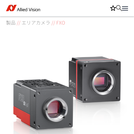
製品
//
エリアカメラ
//
FXO