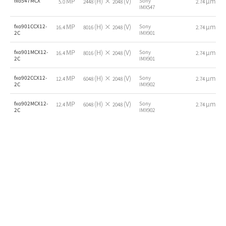
MP
(H) ×
(V)
µm
fxo547MCX
Sony
5.0
2448
2048
2.74
IMX547
MP
(H) ×
(V)
µm
fxo901CCX12-
Sony
16.4
8016
2048
2.74
2C
IMX901
MP
(H) ×
(V)
µm
fxo901MCX12-
Sony
16.4
8016
2048
2.74
2C
IMX901
MP
(H) ×
(V)
µm
fxo902CCX12-
Sony
12.4
6048
2048
2.74
2C
IMX902
MP
(H) ×
(V)
µm
fxo902MCX12-
Sony
12.4
6048
2048
2.74
2C
IMX902