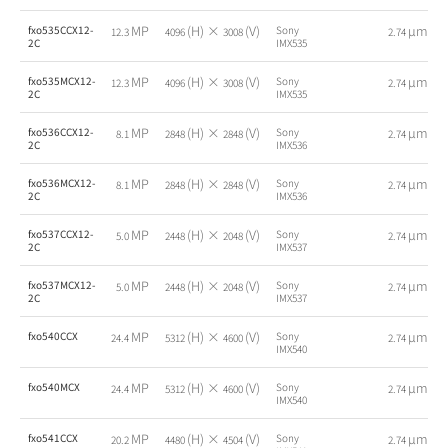
MP
(H) ×
(V)
µm
fxo535CCX12-
Sony
12.3
4096
3008
2.74
2C
IMX535
MP
(H) ×
(V)
µm
fxo535MCX12-
Sony
12.3
4096
3008
2.74
2C
IMX535
MP
(H) ×
(V)
µm
fxo536CCX12-
Sony
8.1
2848
2848
2.74
2C
IMX536
MP
(H) ×
(V)
µm
fxo536MCX12-
Sony
8.1
2848
2848
2.74
2C
IMX536
MP
(H) ×
(V)
µm
fxo537CCX12-
Sony
5.0
2448
2048
2.74
2C
IMX537
MP
(H) ×
(V)
µm
fxo537MCX12-
Sony
5.0
2448
2048
2.74
2C
IMX537
MP
(H) ×
(V)
µm
fxo540CCX
Sony
24.4
5312
4600
2.74
IMX540
MP
(H) ×
(V)
µm
fxo540MCX
Sony
24.4
5312
4600
2.74
IMX540
MP
(H) ×
(V)
µm
fxo541CCX
Sony
20.2
4480
4504
2.74