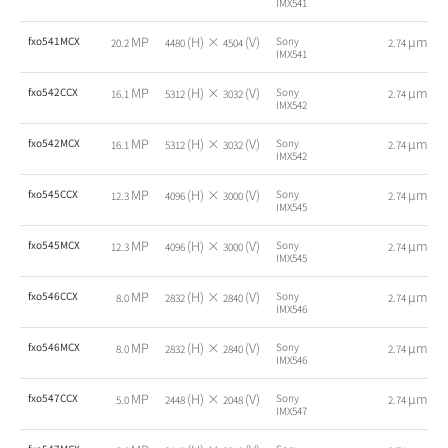
IMX541
MP
(H) ×
(V)
µm
fxo541MCX
Sony
20.2
4480
4504
2.74
IMX541
MP
(H) ×
(V)
µm
fxo542CCX
Sony
16.1
5312
3032
2.74
IMX542
MP
(H) ×
(V)
µm
fxo542MCX
Sony
16.1
5312
3032
2.74
IMX542
MP
(H) ×
(V)
µm
fxo545CCX
Sony
12.3
4096
3000
2.74
IMX545
MP
(H) ×
(V)
µm
fxo545MCX
Sony
12.3
4096
3000
2.74
IMX545
MP
(H) ×
(V)
µm
fxo546CCX
Sony
8.0
2832
2840
2.74
IMX546
MP
(H) ×
(V)
µm
fxo546MCX
Sony
8.0
2832
2840
2.74
IMX546
MP
(H) ×
(V)
µm
fxo547CCX
Sony
5.0
2448
2048
2.74
IMX547