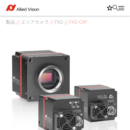
製品
//
エリアカメラ
//
FXO
//
FXO CXP