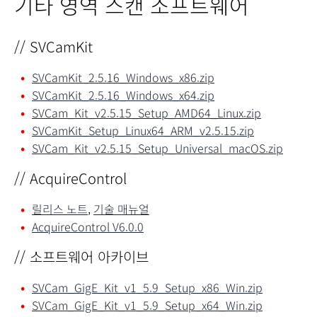
기타 영역 스캔 소프트웨어
// SVCamKit
SVCamKit_2.5.16_Windows_x86.zip
SVCamKit_2.5.16_Windows_x64.zip
SVCam_Kit_v2.5.15_Setup_AMD64_Linux.zip
SVCamKit_Setup_Linux64_ARM_v2.5.15.zip
SVCam_Kit_v2.5.15_Setup_Universal_macOS.zip
// AcquireControl
릴리스 노트
,
기술 매뉴얼
AcquireControl V6.0.0
// 소프트웨어 아카이브
SVCam_GigE_Kit_v1_5.9_Setup_x86_Win.zip
SVCam_GigE_Kit_v1_5.9_Setup_x64_Win.zip