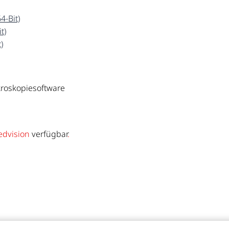
4-Bit)
t)
)
kroskopiesoftware
edvision
verfügbar
.