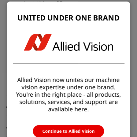
precisa dell'altezza 3D.
Desideri una verifica affidabile dell'altezza e della
UNITED UNDER ONE BRAND
posizione 2D per attività avanzate di ispezione e
misurazione.
Apprezzi la combinazione perfetta di dati 3D e
informazioni sul colore in un'unica acquisizione.
Stai implementando applicazioni di ispezione web
3D di nuova generazione che richiedono velocità,
precisione e robustezza.
Allied Vision now unites our machine
vision expertise under one brand.
You're in the right place - all products,
solutions, services, and support are
// Panoramica dei vantaggi
available here.
// Caratteristiche
Continue to Allied Vision