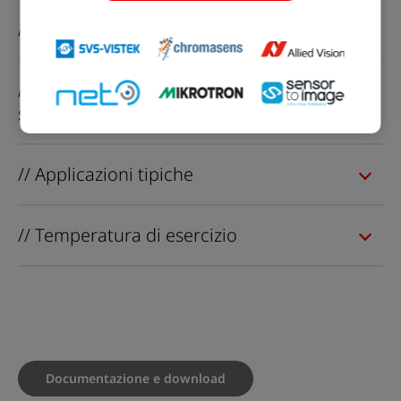
// Illuminazione
// Perfettamente connessi – Grazie a un
software potente
// Applicazioni tipiche
// Temperatura di esercizio
Documentazione e download