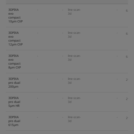
3DPIXA
-
-
line-scan-
-
68.0
evo
3d
compact
10µm CXP
3DPIXA
-
-
line-scan-
-
68.0
evo
3d
compact
12µm CXP
3DPIXA
-
-
line-scan-
-
68.0
evo
3d
compact
8µm CXP
3DPIXA
-
-
line-scan-
-
29.0
pro dual
3d
200µm
3DPIXA
-
-
line-scan-
-
29.0
pro dual
3d
5µm HR
3DPIXA
-
-
line-scan-
-
29.0
pro dual
3d
615µm