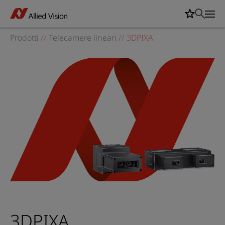
Prodotti
//
Telecamere lineari
//
3DPIXA
3DPIXA