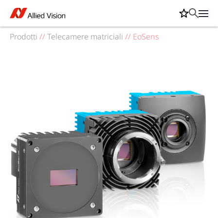
Prodotti
//
Telecamere matriciali
//
EoSens