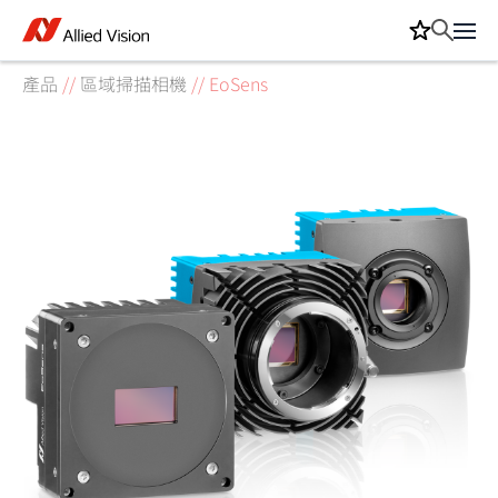
產品
//
區域掃描相機
//
EoSens