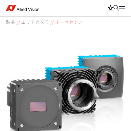
製品
//
エリアカメラ
//
イーオセンス