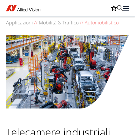
Applicazioni
//
Mobilità & Traffico
//
Automobilistico
Telecamere industriali