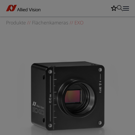
Produkte
//
Flächenkameras
//
EXO