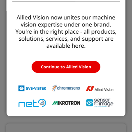
Allied Vision now unites our machine
vision expertise under one brand.
You're in the right place - all products,
solutions, services, and support are
available here.
EXO GigE
Continue to Allied Vision
Die EXO-Serie mit GigE Vision-Schnittstelle bietet
Kameras mit Auflösungen von 1,6 bis 24,5 MP.
Mehr erfahren