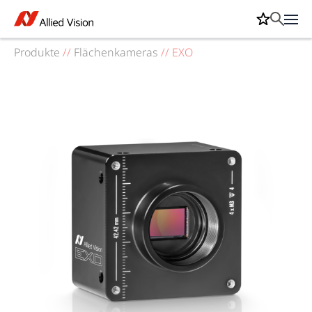
Produkte
//
Flächenkameras
//
EXO