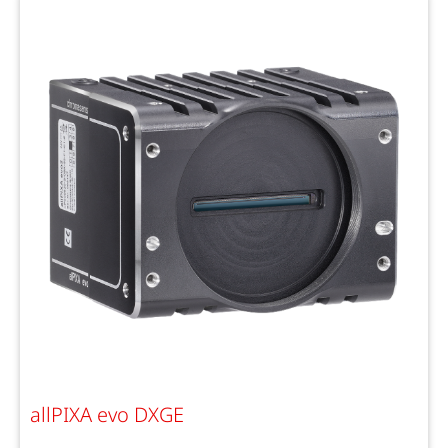
allPIXA evo DXGE