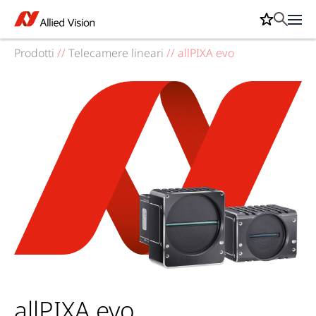
Prodotti
//
Telecamere lineari
//
allPIXA evo
allPIXA evo