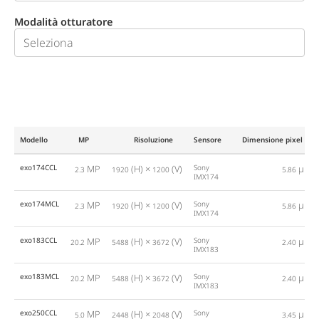
Modalità otturatore
Modello
MP
Risoluzione
Sensore
Dimensione pixel
exo174CCL
MP
(H) ×
(V)
Sony
µm
2.3
1920
1200
5.86
IMX174
exo174MCL
MP
(H) ×
(V)
Sony
µm
2.3
1920
1200
5.86
IMX174
exo183CCL
MP
(H) ×
(V)
Sony
µm
20.2
5488
3672
2.40
IMX183
exo183MCL
MP
(H) ×
(V)
Sony
µm
20.2
5488
3672
2.40
IMX183
exo250CCL
MP
(H) ×
(V)
Sony
µm
5.0
2448
2048
3.45