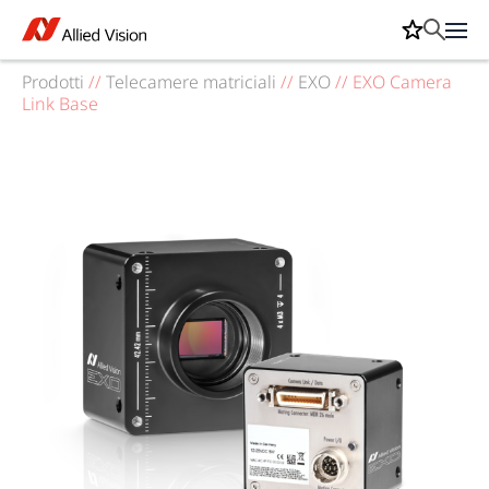
Prodotti
//
Telecamere matriciali
//
EXO
//
EXO Camera
Link Base