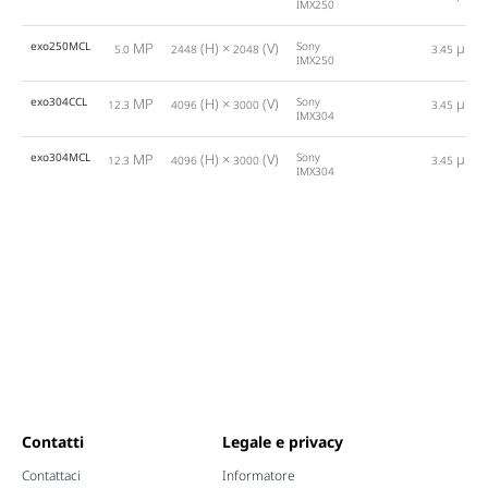
IMX250
exo250MCL
MP
(H) ×
(V)
Sony
µm
5.0
2448
2048
3.45
IMX250
exo304CCL
MP
(H) ×
(V)
Sony
µm
12.3
4096
3000
3.45
IMX304
exo304MCL
MP
(H) ×
(V)
Sony
µm
12.3
4096
3000
3.45
IMX304
Contatti
Legale e privacy
Contattaci
Informatore