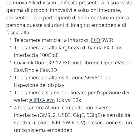
La nuova Allied Vision unificata presenterà la sua vasta
gamma di prodotti innovativi e soluzioni integrate,
consentendo ai partecipanti di sperimentare in prima
persona queste soluzioni di imaging embedded e di
fascia alta:
Telecamere matriciali a infrarossi
FXO
SWIR
Telecamera ad alta larghezza di banda FXO con
interfaccia 100GigE
Coaxlink Duo CXP-12 FXO incl. librerie Open eVision
EasyFind e Easy3D
Telecamera ad alta risoluzione
SHR
811 per
l'ispezione dei display
Telecamere a scansione lineare per l'ispezione dei
wafer:
AllPIXA evo
16k vs. 32k
4 telecamere
Alvium
compatte con diverse
interfacce (GMSL2, USB3, GigE, 5GigE) e sensibilità
spettrali (colore, NIR; SWIR, UV) in esecuzione su un
unico sistema embedded