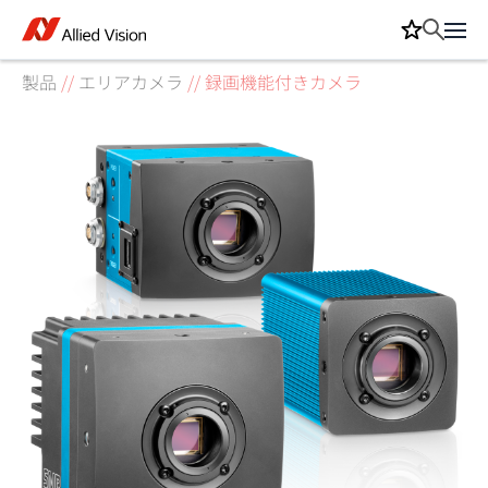
製品
//
エリアカメラ
//
録画機能付きカメラ