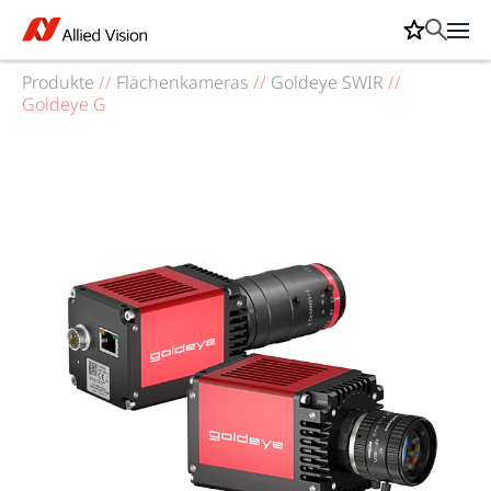
Produkte
//
Flächenkameras
//
Goldeye SWIR
//
Goldeye G