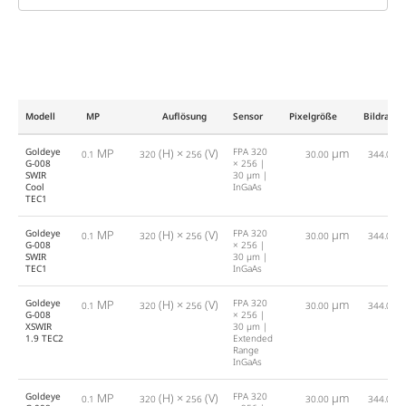
Modell
MP
Auflösung
Sensor
Pixelgröße
Bildrate
Goldeye
MP
(H) ×
(V)
FPA 320
µm
fp
0.1
320
256
30.00
344.0
G-008
× 256 |
SWIR
30 µm |
Cool
InGaAs
TEC1
Goldeye
MP
(H) ×
(V)
FPA 320
µm
fp
0.1
320
256
30.00
344.0
G-008
× 256 |
SWIR
30 µm |
TEC1
InGaAs
Goldeye
MP
(H) ×
(V)
FPA 320
µm
fp
0.1
320
256
30.00
344.0
G-008
× 256 |
XSWIR
30 µm |
1.9 TEC2
Extended
Range
InGaAs
Goldeye
MP
(H) ×
(V)
FPA 320
µm
fp
0.1
320
256
30.00
344.0