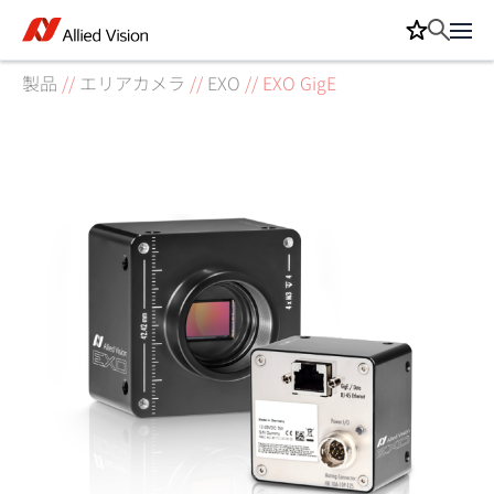
製品
//
エリアカメラ
//
EXO
//
EXO GigE