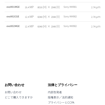
MP
(H) ×
(V)
µm
exo901MGE
Sony IMX901
16.4
8016
2048
2.74
MP
(H) ×
(V)
µm
exo902CGE
Sony IMX902
12.4
6048
2048
2.74
MP
(H) ×
(V)
µm
exo902MGE
Sony IMX902
12.4
6048
2048
2.74
お問い合わせ
法律とプライバシー
お問い合わせ
内部告発者
どこで購入できますか
版権表示／法的通知
プライバシーとCCPA