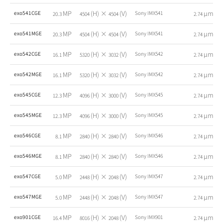
MP
(H) ×
(V)
µm
exo541CGE
Sony IMX541
20.3
4504
4504
2.74
MP
(H) ×
(V)
µm
exo541MGE
Sony IMX541
20.3
4504
4504
2.74
MP
(H) ×
(V)
µm
exo542CGE
Sony IMX542
16.1
5320
3032
2.74
MP
(H) ×
(V)
µm
exo542MGE
Sony IMX542
16.1
5320
3032
2.74
MP
(H) ×
(V)
µm
exo545CGE
Sony IMX545
12.3
4096
3000
2.74
MP
(H) ×
(V)
µm
exo545MGE
Sony IMX545
12.3
4096
3000
2.74
MP
(H) ×
(V)
µm
exo546CGE
Sony IMX546
8.1
2840
2840
2.74
MP
(H) ×
(V)
µm
exo546MGE
Sony IMX546
8.1
2840
2840
2.74
MP
(H) ×
(V)
µm
exo547CGE
Sony IMX547
5.0
2448
2048
2.74
MP
(H) ×
(V)
µm
exo547MGE
Sony IMX547
5.0
2448
2048
2.74
MP
(H) ×
(V)
µm
exo901CGE
Sony IMX901
16.4
8016
2048
2.74