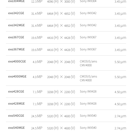
MP
(H) ×
(V)
µm
exo304MGE
Sony IMX304
12.3
4096
3000
3.45
MP
(H) ×
(V)
µm
exo342CGE
Sony IMX342
31.4
6464
4852
3.45
MP
(H) ×
(V)
µm
exo342MGE
Sony IMX342
31.4
6464
4852
3.45
MP
(H) ×
(V)
µm
exo367CGE
Sony IMX367
19.6
4416
4428
3.45
MP
(H) ×
(V)
µm
exo367MGE
Sony IMX367
19.6
4416
4428
3.45
MP
(H) ×
(V)
µm
exo4000CGE
CMOSIS/ams
4.0
2048
2048
5.50
CMV4000
MP
(H) ×
(V)
µm
exo4000MGE
CMOSIS/ams
4.0
2048
2048
5.50
CMV4000
MP
(H) ×
(V)
µm
exo428CGE
Sony IMX428
7.1
3208
2200
4.50
MP
(H) ×
(V)
µm
exo428MGE
Sony IMX428
7.1
3208
2200
4.50
MP
(H) ×
(V)
µm
exo540CGE
Sony IMX540
24.5
5320
4600
2.74
MP
(H) ×
(V)
µm
exo540MGE
Sony IMX540
24.5
5320
4600
2.74