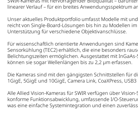
SWIR-Kameras mit hervorragender Bildqualität – darunt
linearer Verlauf – für ein breites Anwendungsspektrum a
Unser aktuelles Produktportfolio umfasst Modelle mit un
reicht von Single-Board-Lösungen bis hin zu Modellen 
Unterstützung für verschiedene Objektivanschlüsse.
Für wissenschaftlich orientierte Anwendungen sind Kamer
Sensorkühlung (TEC2) erhältlich, die eine besonders ra
Belichtungszeiten ermöglichen. Ausgestattet mit InGaAs
können sie sogar Wellenlängen bis zu 2,2 µm erfassen.
Die Kameras sind mit den gängigsten Schnittstellen für die
1GigE, 5GigE und 10GigE, Camera Link, CoaXPress, USB3 u
Alle Allied Vision-Kameras für SWIR verfügen über Vision
konforme Funktionsabwicklung, umfassende I/O-Steuerung
was eine einfache Systemintegration und einen zuverläss