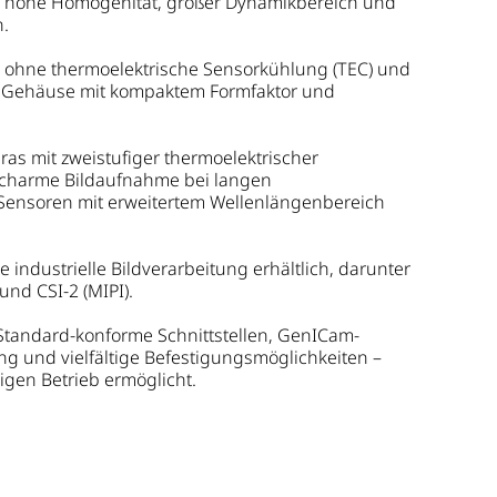
er hohe Homogenität, großer Dynamikbereich und
n.
d ohne thermoelektrische Sensorkühlung (TEC) und
im Gehäuse mit kompaktem Formfaktor und
as mit zweistufiger thermoelektrischer
uscharme Bildaufnahme bei langen
-Sensoren mit erweitertem Wellenlängenbereich
 industrielle Bildverarbeitung erhältlich, darunter
nd CSI-2 (MIPI).
-Standard-konforme Schnittstellen, GenICam-
 und vielfältige Befestigungsmöglichkeiten –
igen Betrieb ermöglicht.