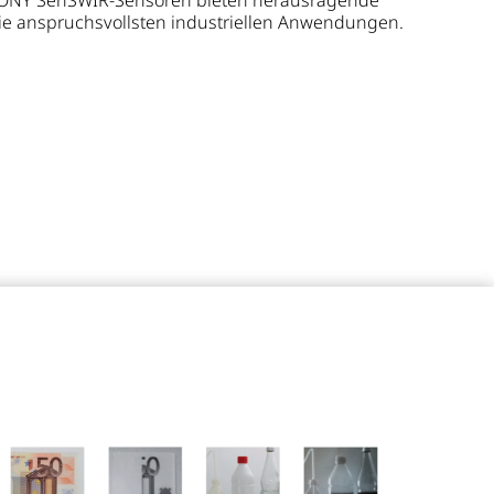
SONY SenSWIR-Sensoren bieten herausragende
die anspruchsvollsten industriellen Anwendungen.