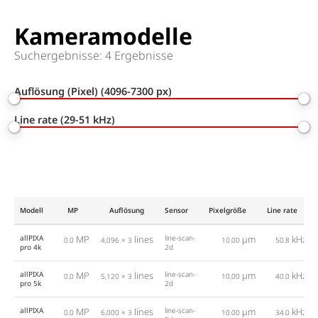
Kameramodelle
Suchergebnisse: 4 Ergebnisse
Auflösung (Pixel) (4096-7300 px)
Line rate (29-51 kHz)
Modell
MP
Auflösung
Sensor
Pixelgröße
Line rate
allPIXA
MP
lines
line-scan-
µm
kHz
0.0
4,096 × 3
10.00
50.8
pro 4k
2d
allPIXA
MP
lines
line-scan-
µm
kHz
0.0
5,120 × 3
10.00
40.0
pro 5k
2d
allPIXA
MP
lines
line-scan-
µm
kHz
0.0
6,000 × 3
10.00
34.0