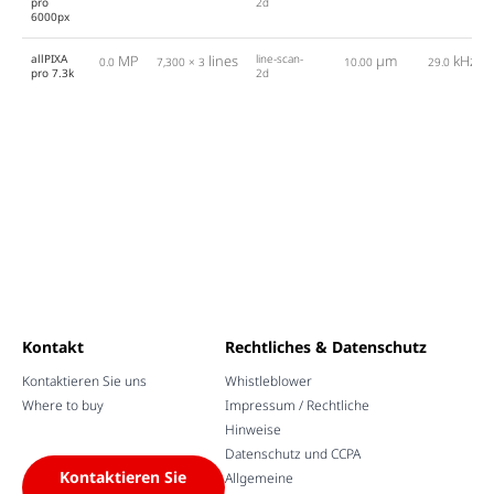
pro
2d
6000px
allPIXA
MP
lines
line-scan-
µm
kHz
0.0
7,300 × 3
10.00
29.0
pro 7.3k
2d
Kontakt
Rechtliches & Datenschutz
Kontaktieren Sie uns
Whistleblower
Where to buy
Impressum / Rechtliche
Hinweise
Datenschutz und CCPA
Kontaktieren Sie
Allgemeine