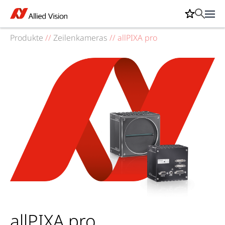
Produkte
//
Zeilenkameras
//
allPIXA pro
allPIXA pro