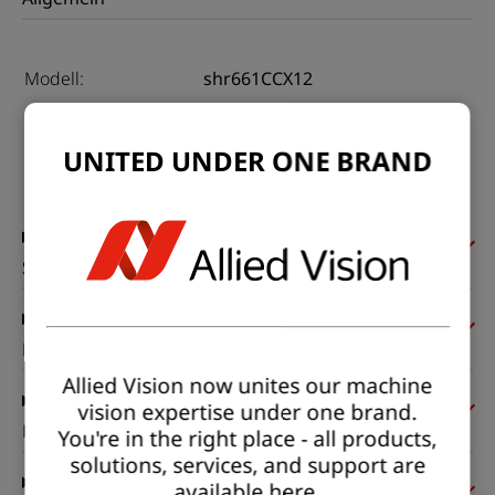
Modell:
shr661CCX12
Produktcode:
F004142
Produktserie:
SHR CoaXPress
UNITED UNDER ONE BRAND
Status:
Available
Sensor
Pixelformate
Allied Vision now unites our machine
vision expertise under one brand.
Bildgebungsleistung
You're in the right place - all products,
solutions, services, and support are
available here.