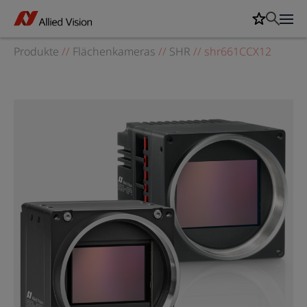
Produkte
//
Flächenkameras
//
SHR
//
shr661CCX12