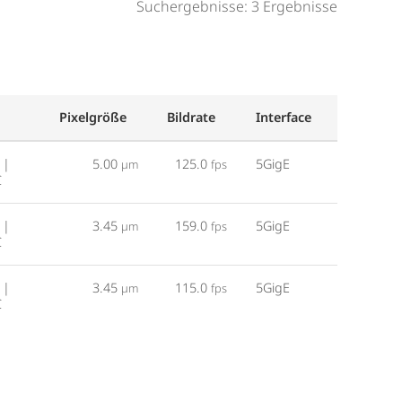
Suchergebnisse: 3 Ergebnisse
Pixelgröße
Bildrate
Interface
 |
5.00
125.0
5GigE
µm
fps
C
 |
3.45
159.0
5GigE
µm
fps
C
 |
3.45
115.0
5GigE
µm
fps
C