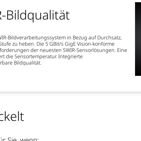
Bildqualität
WIR-Bildverarbeitungssystem in Bezug auf
Durchsatz,
Stufe zu
heben. Die 5 GBit/s GigE Vision-konforme
forderungen
der
neuesten SWIR-Sensorlösungen. Eine
ert
die
Sensortemperatur. Integrierte
erbare
Bildqualität.
ckelt
ür Sie, wenn: