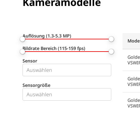
Kameramodelle
Auflösung (1.3-5.3 MP)
Model
Bildrate Bereich (115-159 fps)
Golde
Sensor
VSWI
Golde
VSWI
Sensorgröße
Golde
VSWI