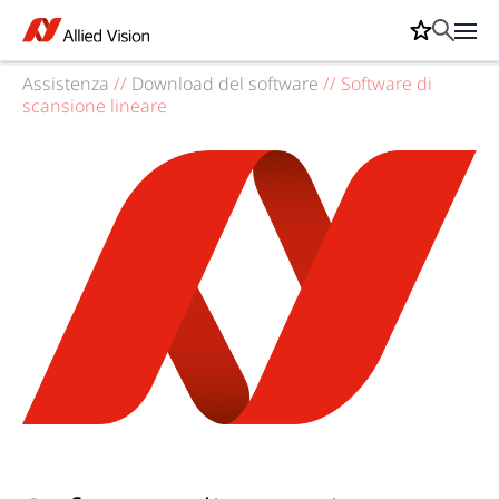
Assistenza
//
Download del software
//
Software di
scansione lineare