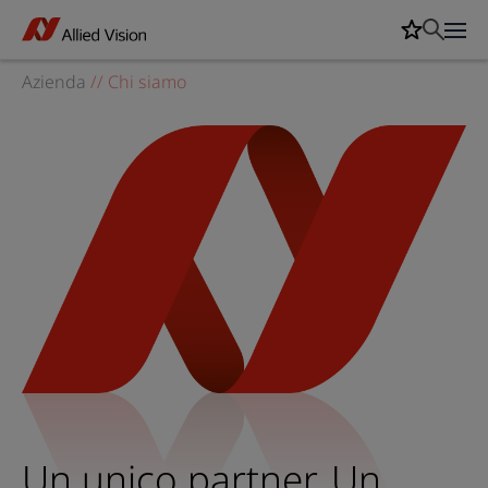
Azienda
//
Chi siamo
Un unico partner. Un