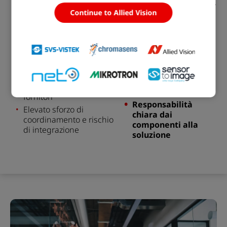
Un unico partner per
Fornitori multipli per
Continue to Allied Vision
l'intero sistema di
telecamere,
software,
visione
obiettivi e integrazione
Competenze
Strumenti e interfacce
integrate in materia
separati in tutto il
di hardware,
sistema
software e sistemi
Responsabilità
Un'architettura di
frammentata tra
i
sistema coerente
fornitori
Responsabilità
Elevato sforzo di
chiara dai
coordinamento e rischio
componenti alla
di integrazione
soluzione