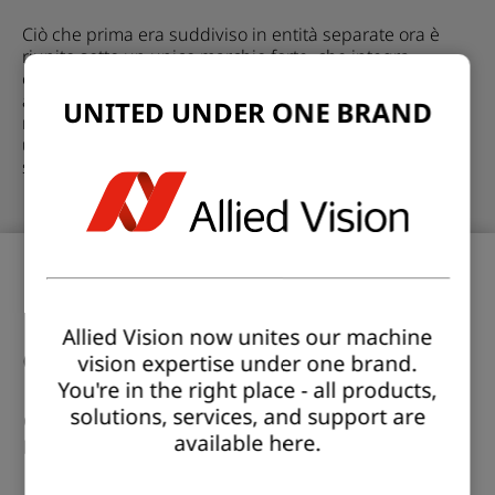
Ciò che prima era suddiviso in entità separate ora è
riunito sotto un unico marchio forte, che integra
competenze hardware, software e applicative in un
approccio unificato. Questo modello one-stop-shop
UNITED UNDER ONE BRAND
riduce la complessità, crea chiarezza e fornisce un
unico punto di responsabilità affidabile per l'intero
sistema di visione.
Dalla complessità alla
Allied Vision now unites our machine
chiarezza
vision expertise under one brand.
You're in the right place - all products,
solutions, services, and support are
Configurazione tipica i
n
Con Allied Vision
available here.
progetti di visione complessi