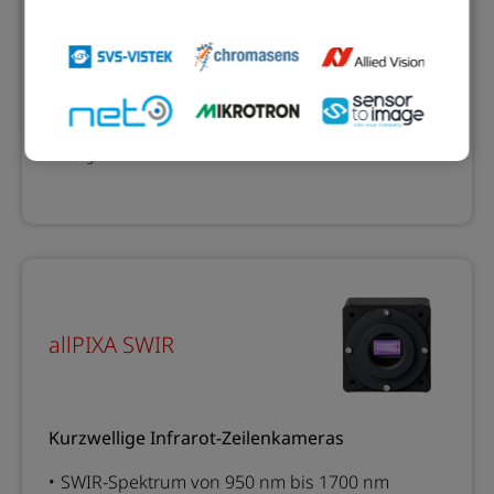
Auflösung
Niedrig
4096 - 7300 px
Hoch
Geschwindigkeit
Niedrig
29.7 - 50.8 kHz
Hoch
allPIXA SWIR
Kurzwellige Infrarot-Zeilenkameras
SWIR-Spektrum von 950 nm bis 1700 nm