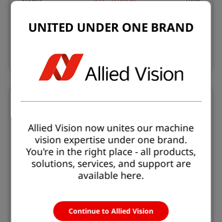
Niedrig
2666 - 15000 px
Hoch
Geschwindigkeit
UNITED UNDER ONE BRAND
Niedrig
18.4 - 68.4 kHz
Hoch
allPIXA pro
Allied Vision now unites our machine
vision expertise under one brand.
You're in the right place - all products,
solutions, services, and support are
Hochsensible Zeilenkameras
available here.
Vollständig trilineare CCD-Sensoren
Große Pixelgröße 10 µm x 10 µm
Camera Link-Schnittstelle
Continue to Allied Vision