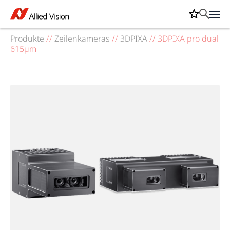
Produkte
//
Zeilenkameras
//
3DPIXA
//
3DPIXA pro dual
615µm