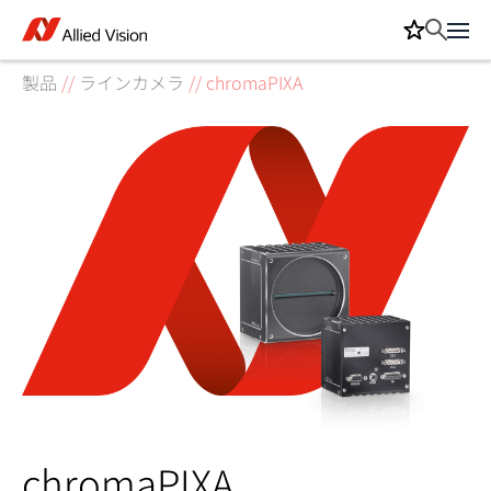
製品
//
ラインカメラ
//
chromaPIXA
chromaPIXA