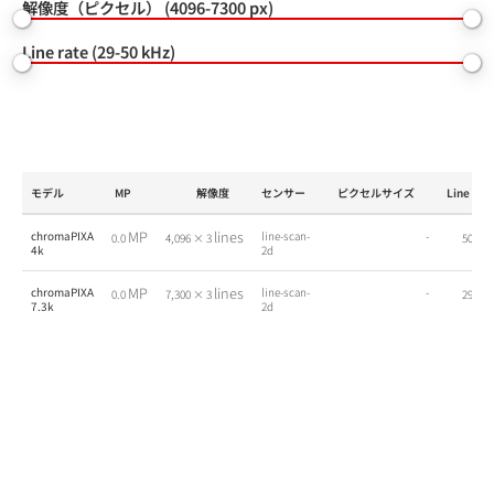
解像度（ピクセル） (4096-7300 px)
Line rate (29-50 kHz)
モデル
MP
解像度
センサー
ピクセルサイズ
Line rate
MP
lines
k
chromaPIXA
line-scan-
-
0.0
4,096 × 3
50.0
4k
2d
MP
lines
k
chromaPIXA
line-scan-
-
0.0
7,300 × 3
29.0
7.3k
2d