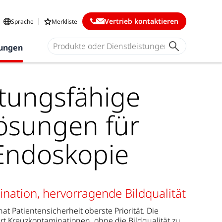
Vertrieb kontaktieren
Sprache
Merkliste
ungen
tungsfähige
ösungen für
Endoskopie
nation, hervorragende Bildqualität
t Patientensicherheit oberste Priorität. Die
 Kreuzkontaminationen, ohne die Bildqualität zu