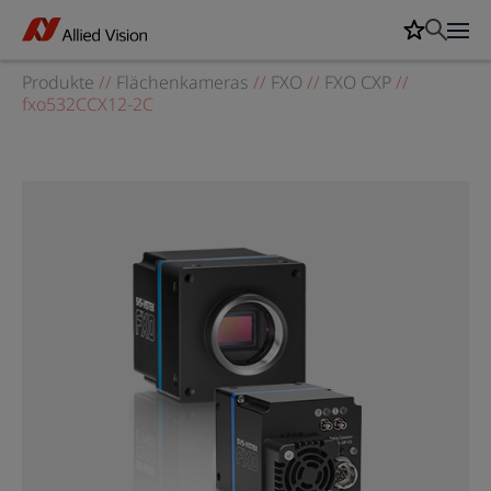
Produkte
//
Flächenkameras
//
FXO
//
FXO CXP
//
fxo532CCX12-2C