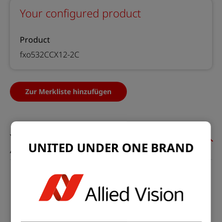
Your configured product
Product
fxo532CCX12-2C
Zur Merkliste hinzufügen
UNITED UNDER ONE BRAND
Allgemein
Modell:
fxo532CCX12-2C
Produktcode:
F002257
Produktserie:
FXO CoaXPress