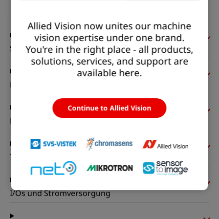
Status:
Available
Allied Vision now unites our machine
vision expertise under one brand.
You're in the right place - all products,
Sensor
solutions, services, and support are
available here.
Pixelformate
Continue to Allied Vision
Bildgebungsleistung
Timing und Verstärkung
I/Os und Stromversorgung