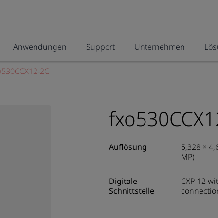
Anwendungen
Support
Unternehmen
Lös
o530CCX12-2C
fxo530CCX1
Auflösung
5,328 × 4,
MP)
Digitale
CXP-12 wit
Schnittstelle
connectio