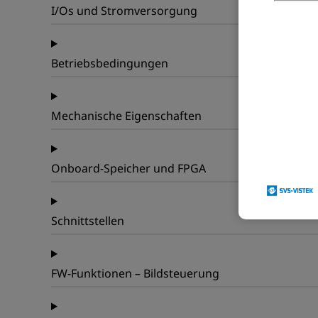
I/Os und Stromversorgung
Betriebsbedingungen
Mechanische Eigenschaften
Onboard-Speicher und FPGA
Schnittstellen
FW-Funktionen – Bildsteuerung