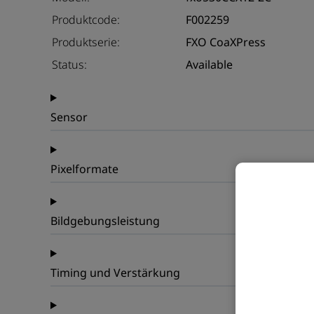
Produktcode:
F002259
Produktserie:
FXO CoaXPress
Status:
Available
Sensor
Pixelformate
Bildgebungsleistung
Timing und Verstärkung