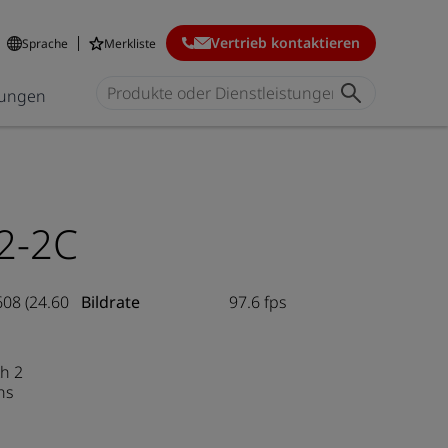
Vertrieb kontaktieren
Sprache
Merkliste
ungen
2-2C
608 (24.60
Bildrate
97.6 fps
h 2
ns