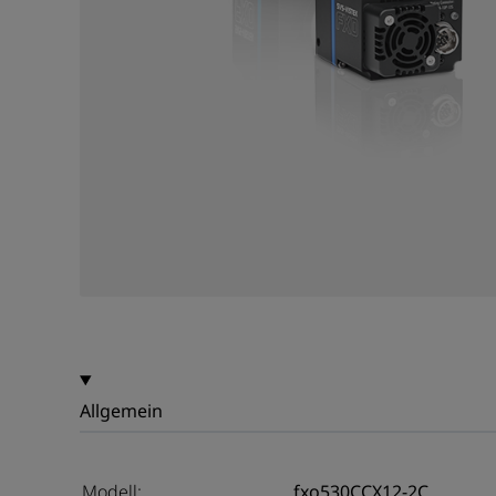
Allgemein
Modell:
fxo530CCX12-2C