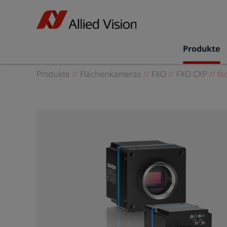
Produkte
Produkte
//
Flächenkameras
//
FXO
//
FXO CXP
//
fx