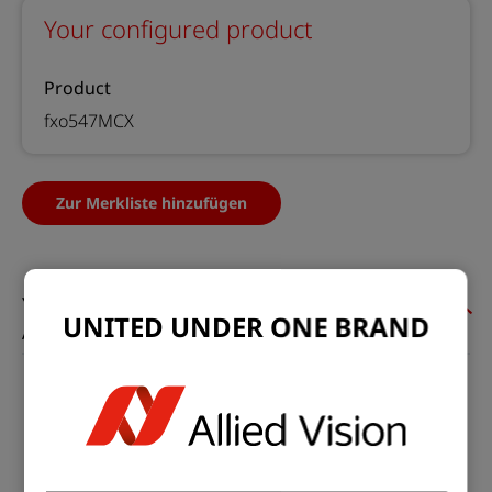
Your configured product
Product
fxo547MCX
Zur Merkliste hinzufügen
UNITED UNDER ONE BRAND
Allgemein
Modell:
fxo547MCX
Produktcode:
F002128
Produktserie:
FXO CoaXPress