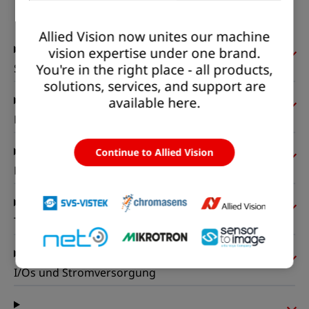
Status:
Available
Allied Vision now unites our machine
vision expertise under one brand.
You're in the right place - all products,
Sensor
solutions, services, and support are
available here.
Pixelformate
Continue to Allied Vision
Bildgebungsleistung
Timing und Verstärkung
I/Os und Stromversorgung