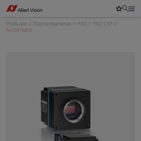
Produkte
//
Flächenkameras
//
FXO
//
FXO CXP
//
fxo547MCX