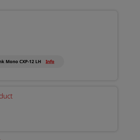
ink Mono CXP-12 LH
Info
duct