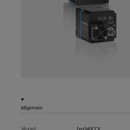
Allgemein
Modell:
fxo540CCX