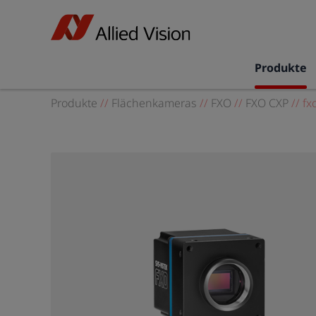
Produkte
Produkte
//
Flächenkameras
//
FXO
//
FXO CXP
//
fx