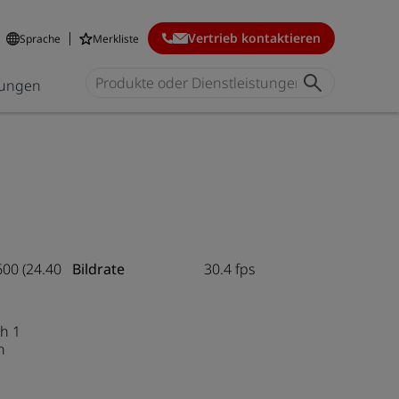
Vertrieb kontaktieren
Sprache
Merkliste
ungen
600 (24.40
Bildrate
30.4 fps
h 1
n