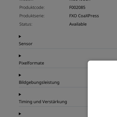
Produktcode:
F002085
Produktserie:
FXO CoaXPress
Status:
Available
Sensor
Pixelformate
Bildgebungsleistung
Timing und Verstärkung