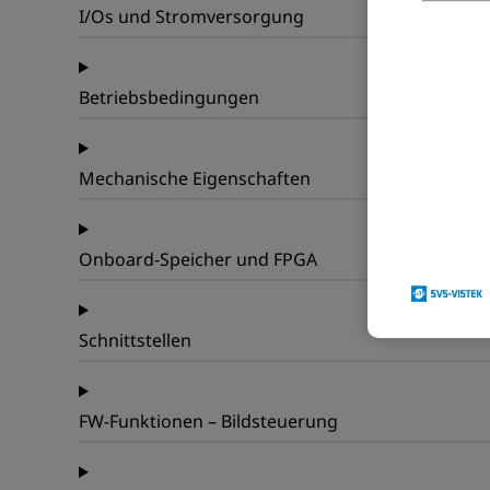
I/Os und Stromversorgung
Betriebsbedingungen
Mechanische Eigenschaften
Onboard-Speicher und FPGA
Schnittstellen
FW-Funktionen – Bildsteuerung