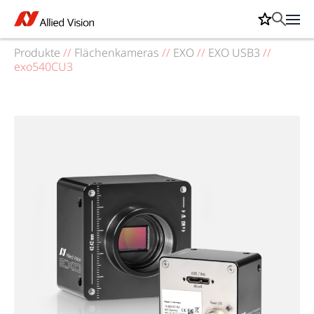
Produkte
//
Flächenkameras
//
EXO
//
EXO USB3
//
exo540CU3