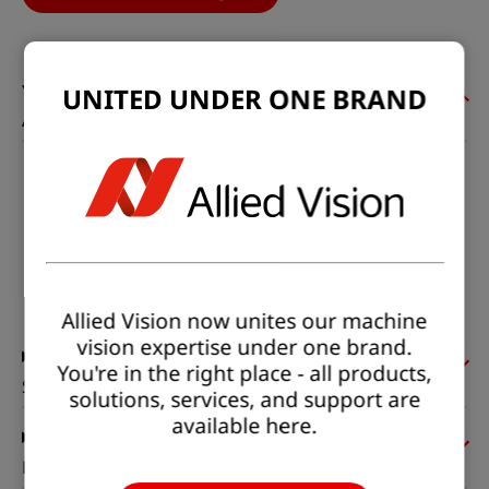
UNITED UNDER ONE BRAND
Allgemein
Modell:
EoSens1.1MCX12-CM
Produktcode:
F006001
Produktserie:
EoSens CoaXPress-12
Status:
Available
Allied Vision now unites our machine
vision expertise under one brand.
You're in the right place - all products,
Sensor
solutions, services, and support are
available here.
Pixelformate