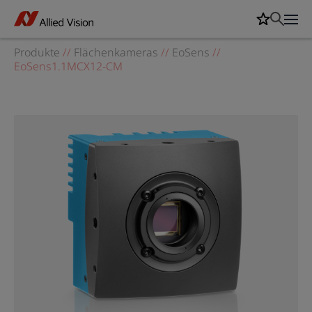
Produkte
//
Flächenkameras
//
EoSens
//
EoSens1.1MCX12-CM