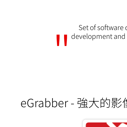
Set of software 
development and d
eGrabber - 強大