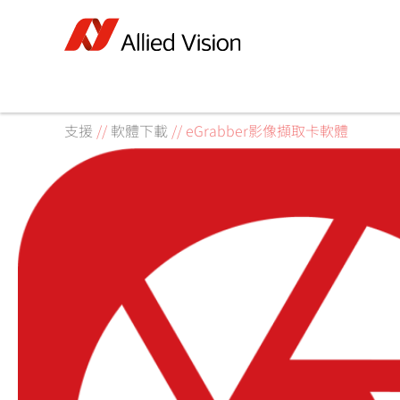
支援
//
軟體下載
//
eGrabber影像擷取卡軟體