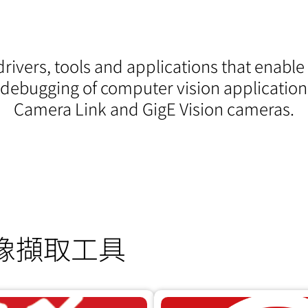
drivers, tools and applications that enable
ebugging of computer vision application
Camera Link and GigE Vision cameras.
的影像擷取工具