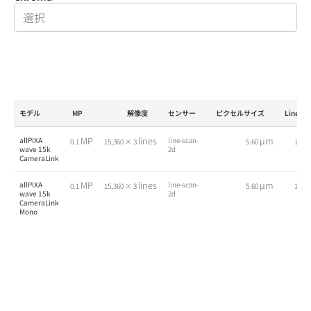
モデル
MP
解像度
センサー
ピクセルサイズ
Line ra
MP
lines
µm
allPIXA
line-scan-
0.1
15,360 × 3
5.60
18.0
wave 15k
2d
CameraLink
MP
lines
µm
allPIXA
line-scan-
0.1
15,360 × 3
5.60
18.0
wave 15k
2d
CameraLink
Mono