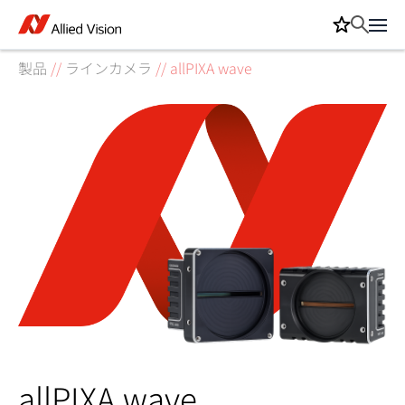
製品
//
ラインカメラ
//
allPIXA wave
allPIXA wave