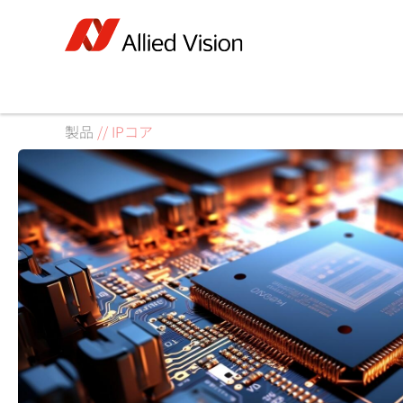
製品
//
IPコア