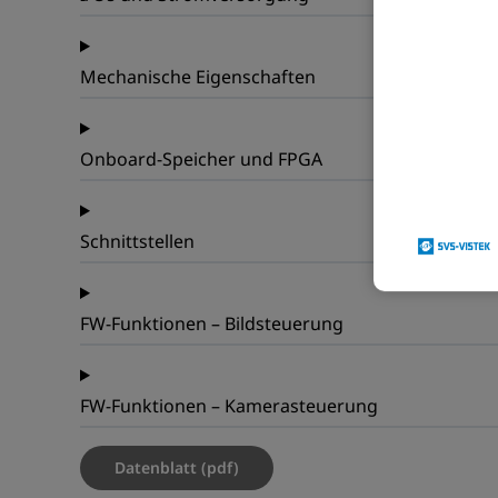
Mechanische Eigenschaften
Onboard-Speicher und FPGA
Schnittstellen
FW-Funktionen – Bildsteuerung
FW-Funktionen – Kamerasteuerung
Datenblatt (pdf)