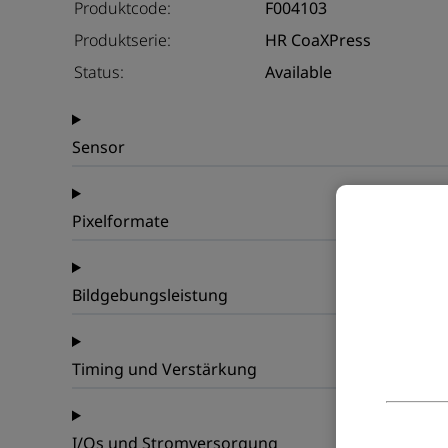
Produktcode:
F004103
Produktserie:
HR CoaXPress
Status:
Available
Sensor
Pixelformate
Bildgebungsleistung
Timing und Verstärkung
I/Os und Stromversorgung