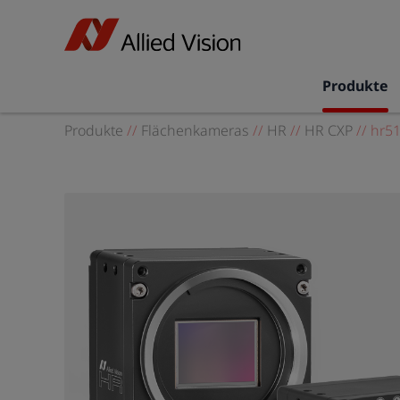
Produkte
Produkte
//
Flächenkameras
//
HR
//
HR CXP
//
hr5