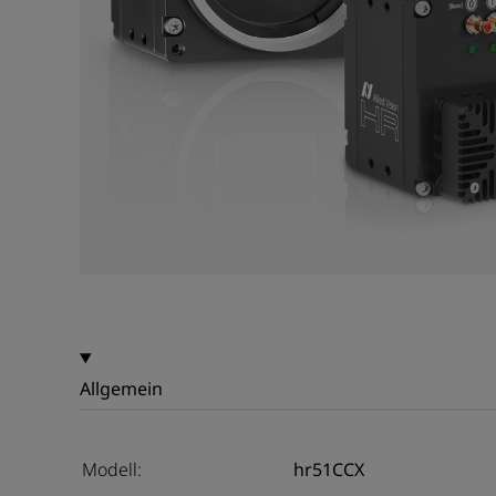
Allgemein
Modell:
hr51CCX