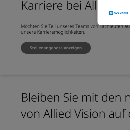
Karriere bei Allied Vi
Möchten Sie Teil unseres Teams von Fachleuten au
unsere Karrieremöglichkeiten.
Stellenangebote anzeigen
Bleiben Sie mit den
von Allied Vision au