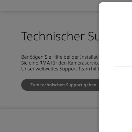
Technischer Support
Benötigen Sie Hilfe bei der Installation, Konfigur
Sie eine
RMA
für den Kameraservice anfordern? H
Unser weltweites Support-Team hilft Ihnen gerne we
Zum technischen Support gehen