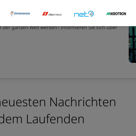
sion
f der ganzen Welt werden? Informieren Sie sich über
 neuesten Nachrichten
f dem Laufenden