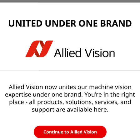
UNITED UNDER ONE BRAND
 und Reparatur (RMA)
ation oder Verwendung von Allied Vision-Kameras? Möchten
aben Sie Probleme mit Ihrer Kamera oder Ihrem Zubehör?
iter.
Allied Vision now unites our machine vision
expertise under one brand. You're in the right
place - all products, solutions, services, and
support are available here.
Continue to Allied Vision